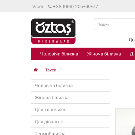
Viber
+38 (099) 205-60-77
До
Чоловіча білизна
Жіноча білизна
Дл
Труси
Чоловіча білизна
Жіноча білизна
Для хлопчиків
Для дівчаток
Термобілизна