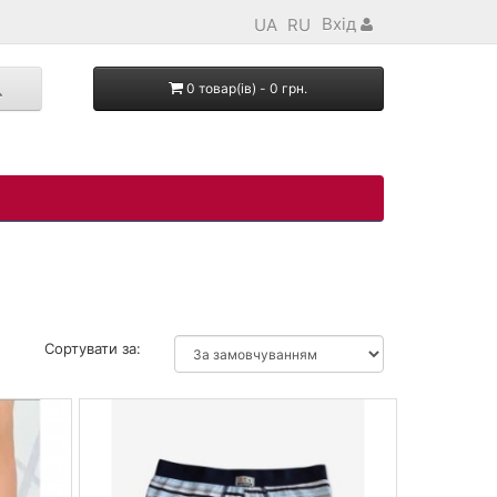
Вхід
UA
RU
0 товар(ів) - 0 грн.
Сортувати за: