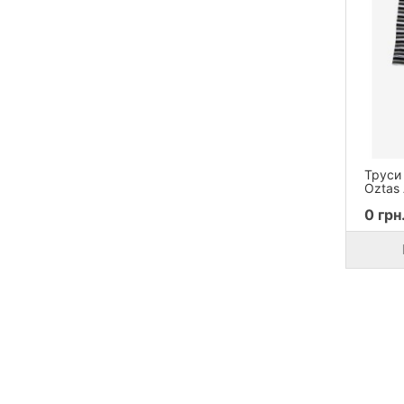
Труси
Oztas
0 грн