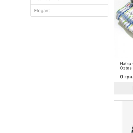
Elegant
Набір 
Oztas 
0 грн