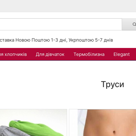
ставка Новою Поштою 1-3 дні, Укрпоштою 5-7 днів
я хлопчиків
Для дівчаток
Термобілизна
Elegant
Труси