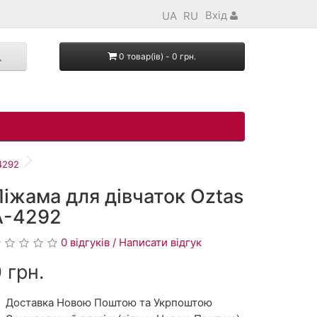
Вхід
UA
RU
0 товар(ів) - 0 грн.
4292
Піжама для дівчаток Oztas
A-4292
0 відгуків / Написати відгук
 грн.
Доставка Новою Поштою та Укрпоштою