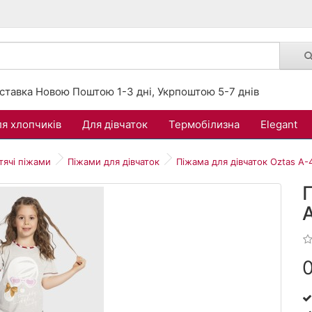
ставка Новою Поштою 1-3 дні, Укрпоштою 5-7 днів
я хлопчиків
Для дівчаток
Термобілизна
Elegant
тячі піжами
Піжами для дівчаток
Піжама для дівчаток Oztas A-
0