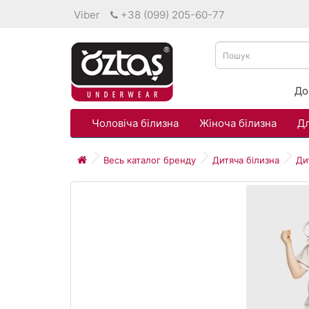
Viber
+38 (099) 205-60-77
До
Чоловіча білизна
Жіноча білизна
Дл
Весь каталог бренду
Дитяча білизна
Ди